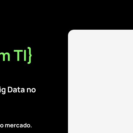
m TI}
ig Data no
do mercado.