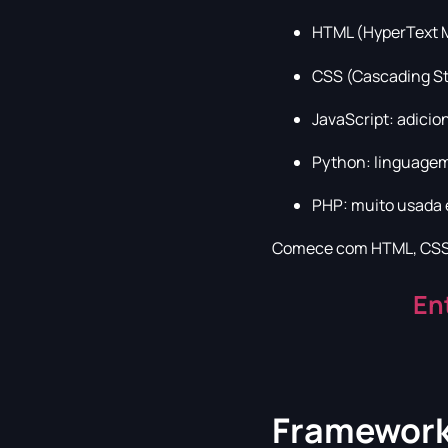
HTML (HyperText M
CSS (Cascading Styl
JavaScript: adicio
Python: linguagem 
PHP: muito usada 
Comece com HTML, CSS e 
En
Frameworks