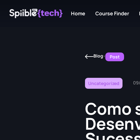
Home
Course Finder
Blog
Post
09
Uncategorized
Como s
Desenv
Suces