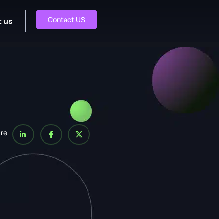
Contact US
 us
are