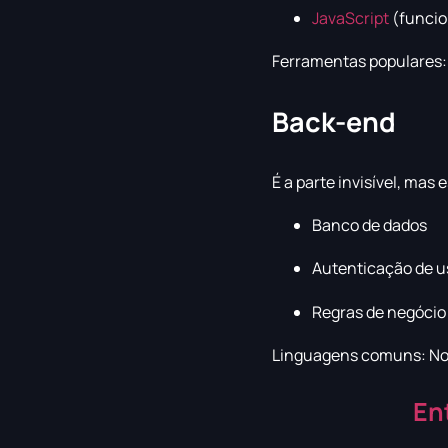
JavaScript
(funcio
Ferramentas populares: 
Back-end
É a parte invisível, mas 
Banco de dados
Autenticação de u
Regras de negócio
Linguagens comuns: No
En