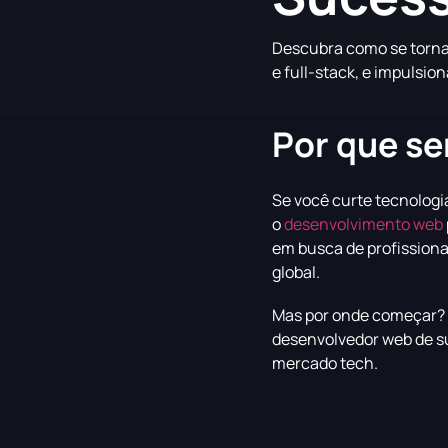
Descubra como se torna
e full-stack, e impulsi
Por que s
Se você curte tecnologi
o
desenvolvimento web
em busca de profission
global.
Mas por onde começar? N
desenvolvedor web de su
mercado tech.