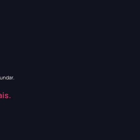
fundar.
is.