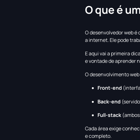
O que é u
O desenvolvedor web é o 
a internet. Ele pode tra
E aqui vai a primeira di
e vontade de aprender n
O desenvolvimento web s
Front-end
(interf
Back-end
(servido
Full-stack
(ambos 
Cada área exige conhec
e completo.